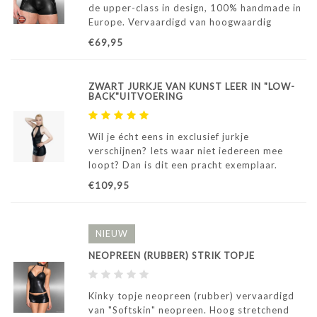
de upper-class in design, 100% handmade in
Europe. Vervaardigd van hoogwaardig
Synleather met stoere ringen. Op deze wijze
€69,95
draagt deze boxer als een 2e huid, maar
ademt ook voldoende om prettig aan te
voelen.
ZWART JURKJE VAN KUNST LEER IN "LOW-
BACK"UITVOERING
Wil je écht eens in exclusief jurkje
verschijnen? Iets waar niet iedereen mee
loopt? Dan is dit een pracht exemplaar.
Vervaardigd van licht stretchend zwart
€109,95
ademend kunst leer met een echte leer
struktuur. Een Low-Back model, dus ook met
spectaculaire rug
NIEUW
NEOPREEN (RUBBER) STRIK TOPJE
Kinky topje neopreen (rubber) vervaardigd
van "Softskin" neopreen. Hoog stretchend