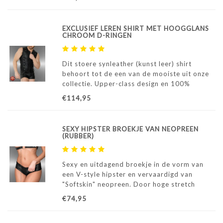
EXCLUSIEF LEREN SHIRT MET HOOGGLANS
CHROOM D-RINGEN
Dit stoere synleather (kunst leer) shirt
behoort tot de een van de mooiste uit onze
collectie. Upper-class design en 100%
handmade in Europe. Uitgevoerd met glans
€114,95
chroom D-ringen en een zwarte lange sterke
rits.
SEXY HIPSTER BROEKJE VAN NEOPREEN
(RUBBER)
Sexy en uitdagend broekje in de vorm van
een V-style hipster en vervaardigd van
"Softskin" neopreen. Door hoge stretch
uitstekende pasvorm. Vooraf
€74,95
bekijken/passen in showroom Moonheels is
mogelijk.