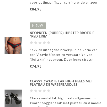
voor optimaal figuur corrigerende en zeer
sexy looks. Voor de liefhebbers van stijlvolle
€84,95
en exclusieve club- en partywear. Vooraf
passen in showroom Moonheels is mogelijk.
NIEUW
NEOPREEN (RUBBER) HIPSTER BROEKJE
"RED LINE"
Sexy en uitdagend broekje in de vorm van
een V-style hipster en vervaardigd van
"Softskin" neopreen. Door hoge stretch
uitstekende pasvorm.
€74,95
CLASSY ZWARTE LAK HIGH HEELS MET
PLATEAU EN WREEFBANDJES
Classy model lak high heels uitgevoerd in
zwart hoogglans lak met plateau en 3 mooie