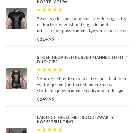
KORTE MOUW
Zwart synleather polo shirt met kraagje, rits
en korte mouw. Mooi lang shirt met
uitstekende pasvorm en afgewerkt tot in het
kleinste detail. Toegestaan voor alle kinky
€114,95
party's.
STOER NEOPREEN RUBBER MANNEN SHIRT "
DUO-ZIP"
Voor de liefhebbers van Latex en Lak bieden
wij Neopreen (rubber) Mannen Shirts.
Optimale pasvorm en smaakvol qua design
en looks. Voor de man die houdt van
€149,95
extravagantie met stijl is dit shirt een "must
have"....
LAK HIGH HEELS MET ROOD-ZWARTE
KORSETSLUITING