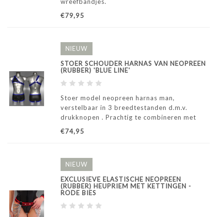
wreefbandjes.
€79,95
NIEUW
STOER SCHOUDER HARNAS VAN NEOPREEN
(RUBBER) 'BLUE LINE'
Stoer model neopreen harnas man,
verstelbaar in 3 breedtestanden d.m.v.
drukknopen . Prachtig te combineren met
lange broek, boxershort of een Gladiator
€74,95
rok. Verstelbaar van borstkast maat M t/m
maat XL.
NIEUW
EXCLUSIEVE ELASTISCHE NEOPREEN
(RUBBER) HEUPRIEM MET KETTINGEN -
RODE BIES