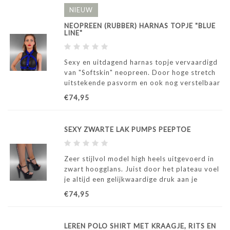
NIEUW
NEOPREEN (RUBBER) HARNAS TOPJE "BLUE
LINE"
Sexy en uitdagend harnas topje vervaardigd
van "Softskin" neopreen. Door hoge stretch
uitstekende pasvorm en ook nog verstelbaar
door drukknoopjes.
€74,95
SEXY ZWARTE LAK PUMPS PEEPTOE
Zeer stijlvol model high heels uitgevoerd in
zwart hoogglans. Juist door het plateau voel
je altijd een gelijkwaardige druk aan je
voeten, ongeacht de ondergrond waarop je
€74,95
loopt.
LEREN POLO SHIRT MET KRAAGJE, RITS EN