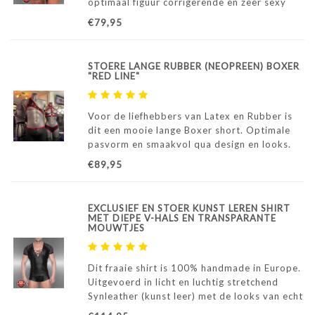
optimaal figuur corrigerende en zeer sexy
looks. Voor de liefhebbers van stijlvolle en
€79,95
exclusieve club- en partywear.
STOERE LANGE RUBBER (NEOPREEN) BOXER
"RED LINE"
Voor de liefhebbers van Latex en Rubber is
dit een mooie lange Boxer short. Optimale
pasvorm en smaakvol qua design en looks.
Voor de man die houdt van extravagantie
€89,95
een "must have"....
EXCLUSIEF EN STOER KUNST LEREN SHIRT
MET DIEPE V-HALS EN TRANSPARANTE
MOUWTJES
Dit fraaie shirt is 100% handmade in Europe.
Uitgevoerd in licht en luchtig stretchend
Synleather (kunst leer) met de looks van echt
leer. Een mooie diepe V-hals met rijgveter en