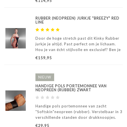
€114,95
transparante mouwen, maken dit shirt
sportief, stoer en sexy tegelijk.
RUBBER (NEOPREEN) JURKJE "BREEZY" RED
LINE
Door de hoge stretch past dit Kinky Rubber
jurkje je altijd. Past perfect om je lichaam.
Hou je van écht stijlvolle en exclusief? Ben je
met dit jurkje verzekerd van een goede
€159,95
aankoop.
NIEUW
HANDIGE POLS PORTEMONNEE VAN
NEOPREEN (RUBBER) ZWART
Handige pols portemonnee van zacht
"Softskin"neopreen (rubber). Verstelbaar in 3
verschillende standen door drukknoopjes.
€29,95