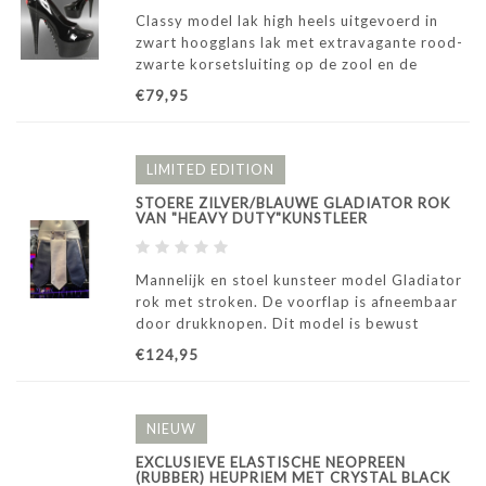
Classy model lak high heels uitgevoerd in
zwart hoogglans lak met extravagante rood-
zwarte korsetsluiting op de zool en de
achterzijde.
€79,95
LIMITED EDITION
STOERE ZILVER/BLAUWE GLADIATOR ROK
VAN "HEAVY DUTY"KUNSTLEER
Mannelijk en stoel kunsteer model Gladiator
rok met stroken. De voorflap is afneembaar
door drukknopen. Dit model is bewust
gemaakt van dikker kunstleer ("old school"),
€124,95
zodat het stevig en stoer aanvoelt en je niet
het gevoel hebt in een "tutu" rond te lo
NIEUW
EXCLUSIEVE ELASTISCHE NEOPREEN
(RUBBER) HEUPRIEM MET CRYSTAL BLACK