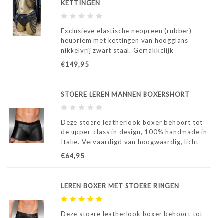
KETTINGEN
Exclusieve elastische neopreen (rubber)
heupriem met kettingen van hoogglans
nikkelvrij zwart staal. Gemakkelijk
verstelbaar van maten S t/m XL.
€149,95
STOERE LEREN MANNEN BOXERSHORT
Deze stoere leatherlook boxer behoort tot
de upper-class in design, 100% handmade in
Italie. Vervaardigd van hoogwaardig, licht
stretchend en ademend Synleather. (kunst
€64,95
leer) Perfecte pasvorm en ideaal te
combineren met onze Synleather shirts.
LEREN BOXER MET STOERE RINGEN
Deze stoere leatherlook boxer behoort tot