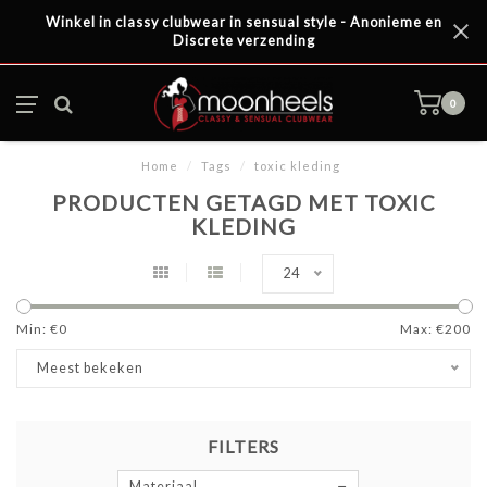
Winkel in classy clubwear in sensual style - Anonieme en
Discrete verzending
0
Home
/
Tags
/
toxic kleding
PRODUCTEN GETAGD MET TOXIC
KLEDING
24
Min: €
0
Max: €
200
Meest bekeken
FILTERS
Materiaal