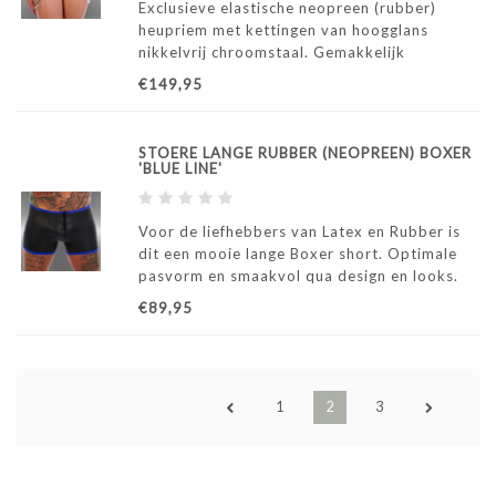
Exclusieve elastische neopreen (rubber)
heupriem met kettingen van hoogglans
nikkelvrij chroomstaal. Gemakkelijk
verstelbaar van maten S t/m XL.
€149,95
STOERE LANGE RUBBER (NEOPREEN) BOXER
'BLUE LINE'
Voor de liefhebbers van Latex en Rubber is
dit een mooie lange Boxer short. Optimale
pasvorm en smaakvol qua design en looks.
Voor de man die houdt van extravagantie
€89,95
een "must have"....
1
2
3