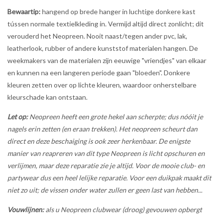
Bewaartip:
hangend op brede hanger in luchtige donkere kast
tússen normale textielkleding in. Vermijd altijd direct zonlicht; dit
verouderd het Neopreen. Nooit naast/tegen ander pvc, lak,
leatherlook, rubber of andere kunststof materialen hangen. De
weekmakers van de materialen zijn eeuwige "vriendjes" van elkaar
en kunnen na een langeren periode gaan "bloeden". Donkere
kleuren zetten over op lichte kleuren, waardoor onherstelbare
kleurschade kan ontstaan.
Let op:
Neopreen heeft een grote hekel aan scherpte; dus nóóit je
nagels erin zetten (en eraan trekken). Het neopreen scheurt dan
direct en deze beschaiging is ook zeer herkenbaar. De enigste
manier van reapreren van dit type Neopreen is licht opschuren en
verlijmen, maar deze reparatie zie je altijd. Voor de mooie club- en
partywear dus een heel lelijke reparatie. Voor een duikpak maakt dit
niet zo uit; de vissen onder water zullen er geen last van hebben...
Vouwlijnen:
als u Neopreen clubwear (droog) gevouwen opbergt