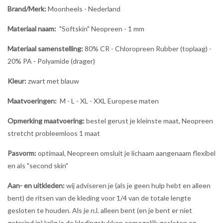
Brand/Merk:
Moonheels - Nederland
Materiaal naam:
"Softskin" Neopreen - 1 mm
Materiaal samenstelling:
80% CR - Chloropreen Rubber (toplaag) -
20% PA - Polyamide (drager)
Kleur:
zwart met blauw
Maatvoeringen:
M - L - XL - XXL Europese maten
Opmerking maatvoering:
bestel gerust je kleinste maat, Neopreen
stretcht probleemloos 1 maat
Pasvorm:
optimaal, Neopreen omsluit je lichaam aangenaam flexibel
en als "second skin"
Aan- en uitkleden:
wij adviseren je (als je geen hulp hebt en alleen
bent) de ritsen van de kleding voor 1/4 van de totale lengte
gesloten te houden. Als je n.l. alleen bent (en je bent er niet
getraind in) krijg je de kledingstukken onmogelijk gesloten en