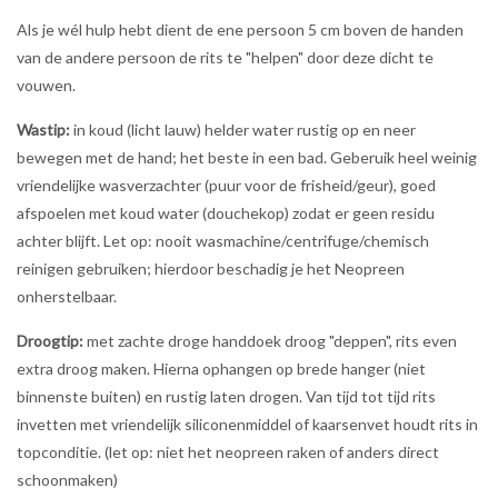
Als je wél hulp hebt dient de ene persoon 5 cm boven de handen
van de andere persoon de rits te "helpen" door deze dicht te
vouwen.
Wastip:
in koud (licht lauw) helder water rustig op en neer
bewegen met de hand; het beste in een bad. Geberuik heel weinig
vriendelijke wasverzachter (puur voor de frisheid/geur), goed
afspoelen met koud water (douchekop) zodat er geen residu
achter blijft. Let op: nooit wasmachine/centrifuge/chemisch
reinigen gebruiken; hierdoor beschadig je het Neopreen
onherstelbaar.
Droogtip:
met zachte droge handdoek droog "deppen", rits even
extra droog maken. Hierna ophangen op brede hanger (niet
binnenste buiten) en rustig laten drogen. Van tijd tot tijd rits
invetten met vriendelijk siliconenmiddel of kaarsenvet houdt rits in
topconditie. (let op: niet het neopreen raken of anders direct
schoonmaken)