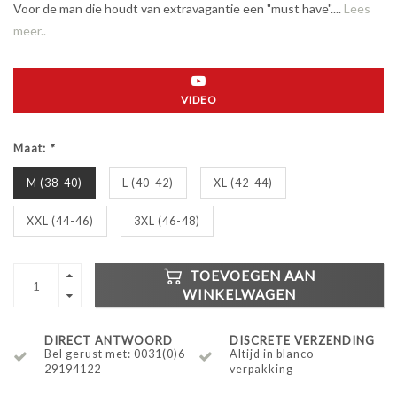
Voor de man die houdt van extravagantie een "must have"....
Lees
meer..
VIDEO
Maat:
*
M (38-40)
L (40-42)
XL (42-44)
XXL (44-46)
3XL (46-48)
TOEVOEGEN AAN
WINKELWAGEN
DIRECT ANTWOORD
DISCRETE VERZENDING
Bel gerust met: 0031(0)6-
Altijd in blanco
29194122
verpakking