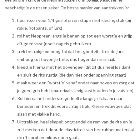
beschadig je de ritsen zeker. De beste manier van aantrekken is:
hou ritsen voor 1/4 gesloten en stap in het kledingstuk (bij
rokje, hotpants, of jurk)
rol het Neopreen langs je benen op tot een worstje en grijp
dit goed vast (nooit nagels gebruiken)
trek het rokje omhoog totdat het goed zit. Trek de jurk
omhoog tot bóven je taille, dus hoger dan normaal.
kleed je hierna met het bovendeel (dit zit dus heel los dan)
en sluit de rits rustig (die dan niet onder spanning staat)
maak weer een "worstje" vanaf onder naar boven en zorg dat
je goed grip hebt (materiaal stevig vasthouden in je vuisten)
Rol hierna het onderste gedeelte langs je lichaam naar
beneden en trek dit voorzichtig strak. Kleine vouwtjes plat
slaan met vlakke hand.
Uittrekken, heel simpel: ontgrendel de rem van de rits en je
zult merken dat door de elasticiteit van het rubber materiaal
de rits probleemloos open gaat.