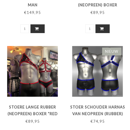
MAN
(NEOPREEN) BOXER
€149,95
€89,95
NIEUW
STOERE LANGE RUBBER
STOER SCHOUDER HARNAS
(NEOPREEN) BOXER "RED
VAN NEOPREEN (RUBBER)
LINE"
'BLUE LINE'
€89,95
€74,95