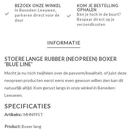
BEZOEK ONZE WINKEL
KOM JE BESTELLING
OPHALEN
In Beneden-Leeuwen,
Ben je toch in de buurt?
parkeren direct voor de
Bespaar direct op je
deur
verzendkosten
INFORMATIE
STOERE LANGE RUBBER (NEOPREEN) BOXER
'BLUE LINE'
Mocht je nu tóch twijfelen over de pasvorm/kwaliteit, of juist deze
neopreen producten eerst eens even gewoon willen zien kan dit
natuurlijk altijd. Kom gerust langs in onze winkel in Beneden-
Leeuwen.
SPECIFICATIES
Artikelnr.:
MHN995T
Product:
Boxer lang