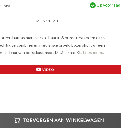
Op voorraad
cl. btw
MHN1152-T
preen harnas man, verstelbaar in 3 breedtestanden d.m.v.
achtig te combineren met lange broek, boxershort of een
Verstelbaar van borstkast maat M t/m maat XL.
Lees meer..
VIDEO
TOEVOEGEN AAN WINKELWAGEN