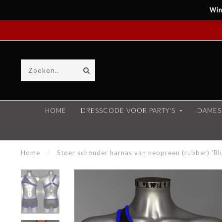
Win
HOME
DRESSCODE VOOR PARTY'S
DAMES
Home
/
Stoer schouder harnas van neopreen (rubber) 'Blu