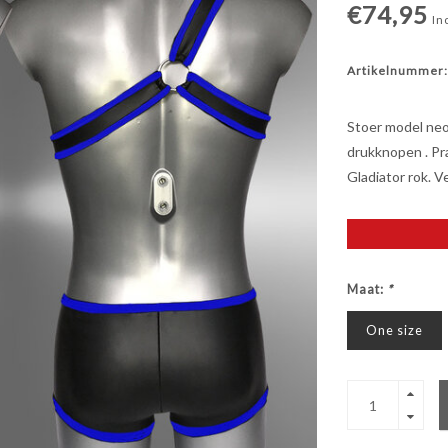
€74,95
In
Artikelnummer:
Stoer model neo
drukknopen . Pr
Gladiator rok. 
Maat:
*
One size