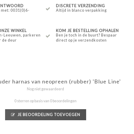
 ANTWOORD
DISCRETE VERZENDING
 met: 0031(0)6-
Altijd in blanco verpakking
ONZE WINKEL
KOM JE BESTELLING OPHALEN
n-Leeuwen, parkeren
Ben je toch in de buurt? Bespaar
r de deur
direct op je verzendkosten
uder harnas van neopreen (rubber) 'Blue Line'
Nog niet gewaardeerd
0 sterren op basis van 0 beoordelingen
JE BEOORDELING TOEVOEGEN