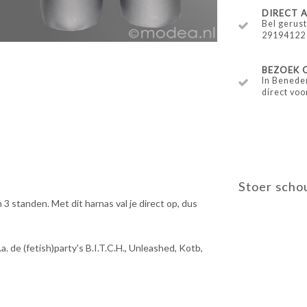
DIRECT
Bel gerust
29194122
BEZOEK 
In Benede
direct voo
Stoer scho
3 standen. Met dit harnas val je direct op, dus
 de (fetish)party's B.I.T.C.H., Unleashed, Kotb,