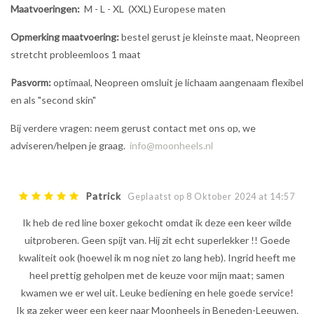
Maatvoeringen:
M - L - XL (XXL) Europese maten
Opmerking maatvoering:
bestel gerust je kleinste maat, Neopreen
stretcht probleemloos 1 maat
Pasvorm:
optimaal, Neopreen omsluit je lichaam aangenaam flexibel
en als "second skin"
Bij verdere vragen: neem gerust contact met ons op, we
adviseren/helpen je graag.
info@moonheels.nl
Patrick
Geplaatst op 8 Oktober 2024 at 14:57
Ik heb de red line boxer gekocht omdat ik deze een keer wilde
uitproberen. Geen spijt van. Hij zit echt superlekker !! Goede
kwaliteit ook (hoewel ik m nog niet zo lang heb). Ingrid heeft me
heel prettig geholpen met de keuze voor mijn maat; samen
kwamen we er wel uit. Leuke bediening en hele goede service!
Ik ga zeker weer een keer naar Moonheels in Beneden-Leeuwen.