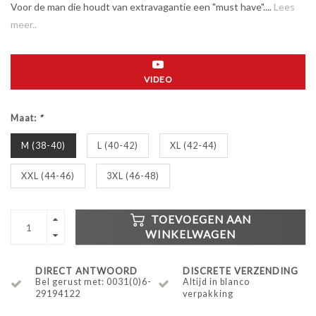
Voor de man die houdt van extravagantie een "must have"....
Lees
meer..
VIDEO
Maat:
*
M (38-40)
L (40-42)
XL (42-44)
XXL (44-46)
3XL (46-48)
TOEVOEGEN AAN
WINKELWAGEN
DIRECT ANTWOORD
DISCRETE VERZENDING
Bel gerust met: 0031(0)6-
Altijd in blanco
29194122
verpakking