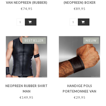
VAN NEOPREEN (RUBBER)
(NEOPREEN) BOXER
'RED LINE'
€74,95
€89,95
BESTSELLER
NIEUW
NEOPREEN RUBBER SHIRT
HANDIGE POLS
MAN
PORTEMONNEE VAN
NEOPREEN (RUBBER)
€149,95
€29,95
ZWART