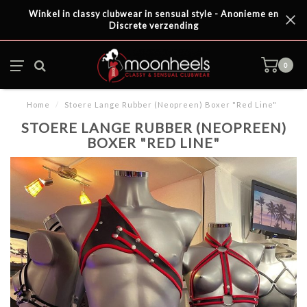
Winkel in classy clubwear in sensual style - Anonieme en
Discrete verzending
0
Home
/
Stoere Lange Rubber (Neopreen) Boxer "Red Line"
STOERE LANGE RUBBER (NEOPREEN)
BOXER "RED LINE"