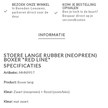
BEZOEK ONZE WINKEL
KOM JE BESTELLING
OPHALEN
In Beneden-Leeuwen,
Ben je toch in de buurt?
parkeren direct voor de
Bespaar direct op je
deur
verzendkosten
INFORMATIE
STOERE LANGE RUBBER (NEOPREEN)
BOXER "RED LINE"
SPECIFICATIES
Artikelnr.:
MHN995T
Product:
Boxer lang
Kleur:
Zwart (neopreen) + Rood (zoom/bies)
Kleur:
mat zwart