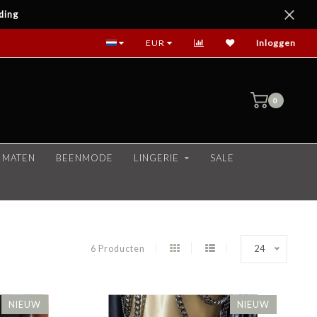
ding
EUR
Inloggen
0
 MATEN
BEENMODE
LINGERIE
SALE
6 Producten
24
NIEUW
NIEUW