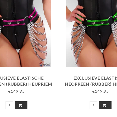
USIEVE ELASTISCHE
EXCLUSIEVE ELAST
N (RUBBER) HEUPRIEM
NEOPREEN (RUBBER) 
TTINGEN - REFLECTIVE
MET KETTINGEN
€149,95
€149,95
PAARSE BIES
REFLECTIVEGROENE