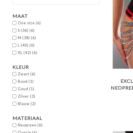
MAAT
One size
(6)
S (36)
(6)
M (38)
(6)
L (40)
(6)
XL (42)
(6)
KLEUR
Zwart
(6)
EXCL
Rood
(1)
NEOPREE
Goud
(1)
MET KE
Zilver
(3)
Blauw
(2)
MATERIAAL
Neopreen
(6)
Overig
(6)