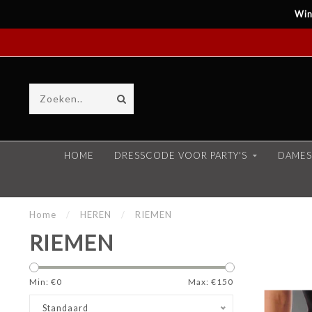
Win
HOME
DRESSCODE VOOR PARTY'S
DAMES
Home
/
HEREN
/
RIEMEN
RIEMEN
Min: €
0
Max: €
150
Standaard