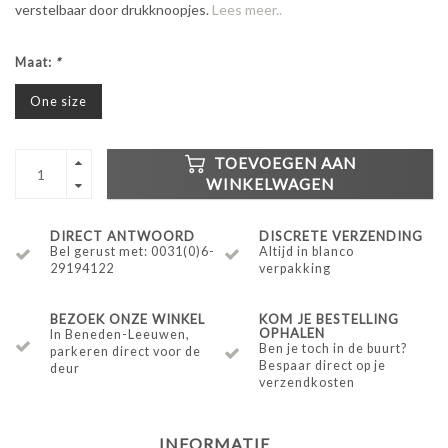
verstelbaar door drukknoopjes.
Lees meer..
Maat:
*
One size
TOEVOEGEN AAN
WINKELWAGEN
DIRECT ANTWOORD
DISCRETE VERZENDING
Bel gerust met: 0031(0)6-
Altijd in blanco
29194122
verpakking
BEZOEK ONZE WINKEL
KOM JE BESTELLING
OPHALEN
In Beneden-Leeuwen,
Ben je toch in de buurt?
parkeren direct voor de
Bespaar direct op je
deur
verzendkosten
INFORMATIE