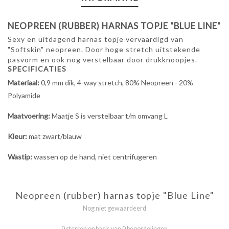
NEOPREEN (RUBBER) HARNAS TOPJE "BLUE LINE"
Sexy en uitdagend harnas topje vervaardigd van
"Softskin" neopreen. Door hoge stretch uitstekende
pasvorm en ook nog verstelbaar door drukknoopjes.
SPECIFICATIES
Materiaal:
0,9 mm dik, 4-way stretch, 80% Neopreen - 20%
Polyamide
Maatvoering:
Maatje S is verstelbaar t/m omvang L
Kleur:
mat zwart/blauw
Wastip:
wassen op de hand, niet centrifugeren
Neopreen (rubber) harnas topje "Blue Line"
Nog niet gewaardeerd
0 sterren op basis van 0 beoordelingen