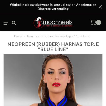
Winkel in classy clubwear in sensual style - Anonieme en
Discrete verzending
0
Home
/
Neopreen (rubber) harnas topje "Blue Line"
NEOPREEN (RUBBER) HARNAS TOPJE
"BLUE LINE"