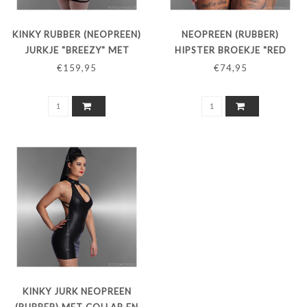
KINKY RUBBER (NEOPREEN)
NEOPREEN (RUBBER)
JURKJE "BREEZY" MET
HIPSTER BROEKJE "RED
OPEN ZIJKANT
LINE"
€159,95
€74,95
KINKY JURK NEOPREEN