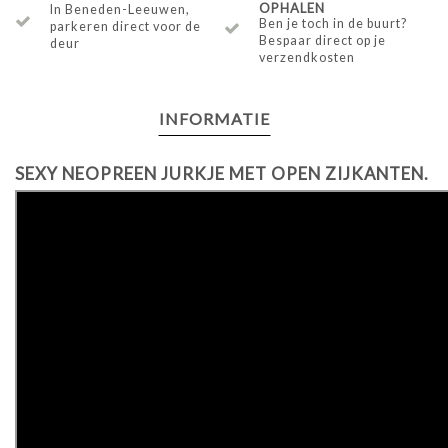
OPHALEN
In Beneden-Leeuwen,
Ben je toch in de buurt?
parkeren direct voor de
Bespaar direct op je
deur
verzendkosten
INFORMATIE
SEXY NEOPREEN JURKJE MET OPEN ZIJKANTEN.