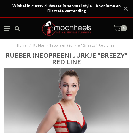
Winkel in classy clubwear in sensual style - Anonieme en
Discrete verzending
0
Home
/
Rubber (Neopreen) jurkje "Breezy" Red Line
RUBBER (NEOPREEN) JURKJE "BREEZY"
RED LINE