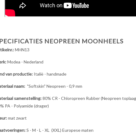
PECIFICATIES NEOPREEN MOONHEELS
tikelnr.:
MHN13
erk:
Modea - Nederland
nd van productie:
Italië - handmade
teriaal naam:
"Softskin" Neopreen - 0,9 mm
teriaal samenstelling:
80% CR - Chloropreen Rubber (Neopreen toplaag)
% PA - Polyamide (drager)
eur:
mat zwart
atvoeringen:
S - M - L - XL (XXL) Europese maten