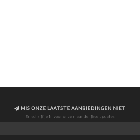
MIS ONZE LAATSTE AANBIEDINGEN NIET
En schrijf je in voor onze maandelijkse updates