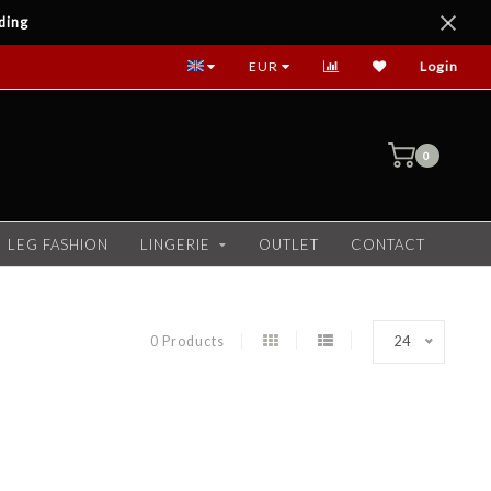
ding
EUR
Login
0
LEG FASHION
LINGERIE
OUTLET
CONTACT
0 Products
24