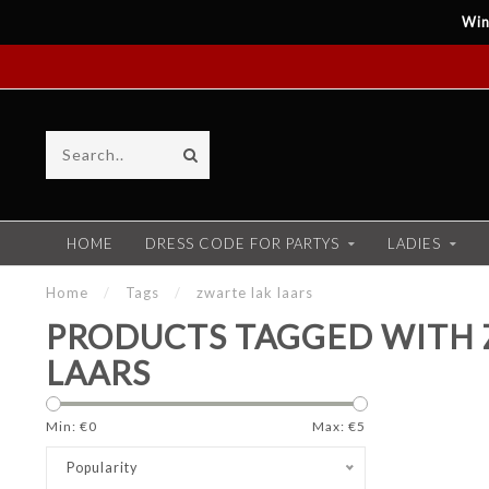
Win
HOME
DRESS CODE FOR PARTYS
LADIES
Home
/
Tags
/
zwarte lak laars
PRODUCTS TAGGED WITH 
LAARS
Min: €
0
Max: €
5
Popularity