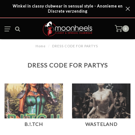
Winkel in classy clubwear in sensual style - Anonieme en
Discrete verzending
0
Home
/
DRESS CODE FOR PARTYS
DRESS CODE FOR PARTYS
B.!.TCH
WASTELAND