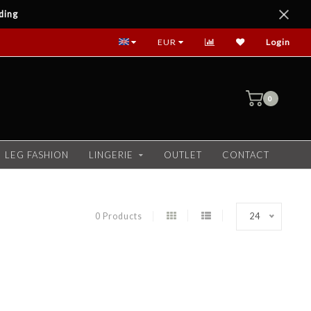
ding
EUR
Login
0
LEG FASHION
LINGERIE
OUTLET
CONTACT
0 Products
24