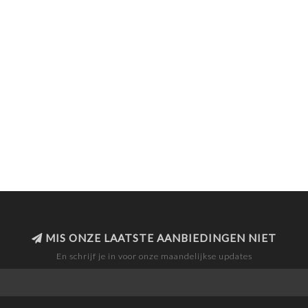
MIS ONZE LAATSTE AANBIEDINGEN NIET
En schrijf je in voor onze maandelijkse updates