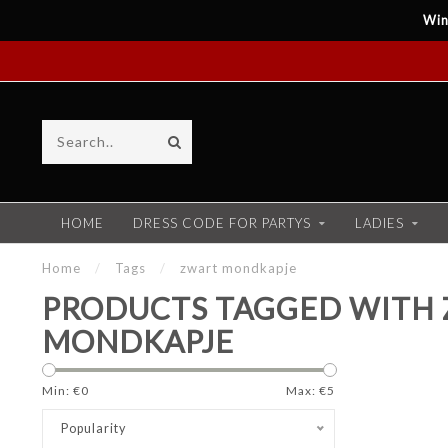
Win
HOME
DRESS CODE FOR PARTYS
LADIES
Home
/
Tags
/
zwart mondkapje
PRODUCTS TAGGED WITH
MONDKAPJE
Min: €
0
Max: €
5
Popularity