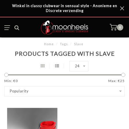
Winkel in classy clubwear in sensual style - Anonieme en
Discrete verzending
0
Home
/
Tags
/
Slave
PRODUCTS TAGGED WITH SLAVE
24
Min: €
0
Max: €
25
Popularity