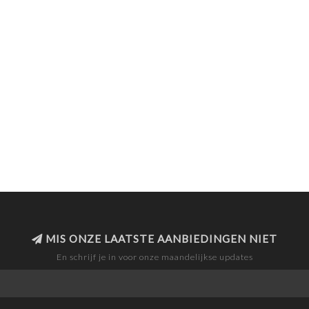
MIS ONZE LAATSTE AANBIEDINGEN NIET
En schrijf je in voor onze maandelijkse updates