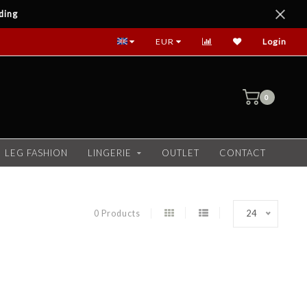
ding
EUR
Login
0
LEG FASHION
LINGERIE
OUTLET
CONTACT
0 Products
24