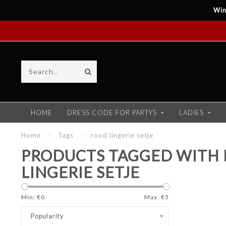
Win
HOME
DRESS CODE FOR PARTYS
LADIES
Home
/
Tags
/
rood lingerie setje
PRODUCTS TAGGED WITH
LINGERIE SETJE
Min: €
0
Max: €
5
Popularity