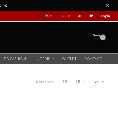
ding
EUR
Login
0
LEG FASHION
LINGERIE
OUTLET
CONTACT
0 Products
24