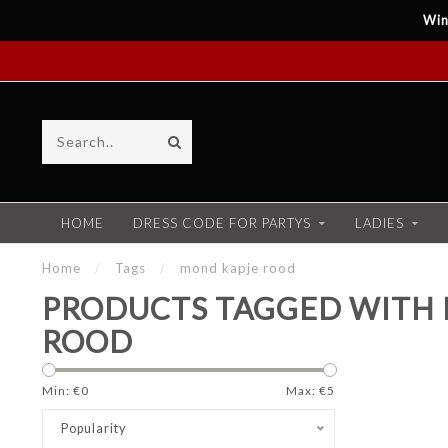
Win
HOME
DRESS CODE FOR PARTYS
LADIES
Home
/
Tags
/
mond kapje rood
PRODUCTS TAGGED WITH 
ROOD
Min: €
0
Max: €
5
Popularity