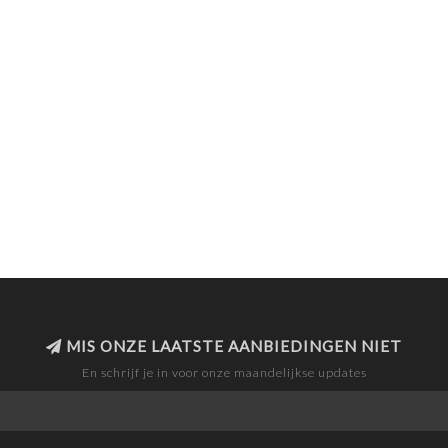
MIS ONZE LAATSTE AANBIEDINGEN NIET
En schrijf je in voor onze maandelijkse updates