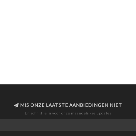
MIS ONZE LAATSTE AANBIEDINGEN NIET
En schrijf je in voor onze maandelijkse updates