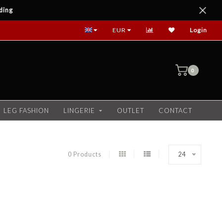
ding
EUR
Login
0
LEG FASHION
LINGERIE
OUTLET
CONTACT
0 Products
24