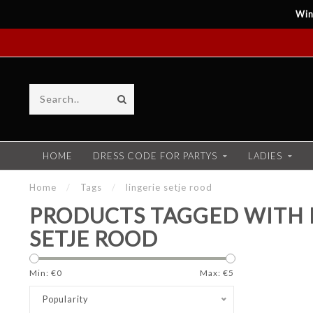
Win
HOME
DRESS CODE FOR PARTYS
LADIES
Home
/
Tags
/
lingerie setje rood
PRODUCTS TAGGED WITH 
SETJE ROOD
Min: €
0
Max: €
5
Popularity