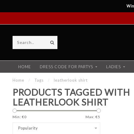
Win
HOME
DRESS CODE FOR PARTYS
LADIES
Home
/
Tags
/
leatherlook shirt
PRODUCTS TAGGED WITH
LEATHERLOOK SHIRT
Min: €
0
Max: €
5
Popularity