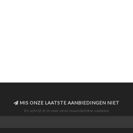
MIS ONZE LAATSTE AANBIEDINGEN NIET
En schrijf je in voor onze maandelijkse updates