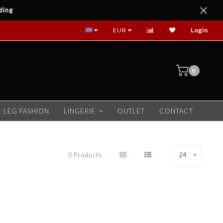
ding
EUR
Login
0
LEG FASHION
LINGERIE
OUTLET
CONTACT
0 Products
24