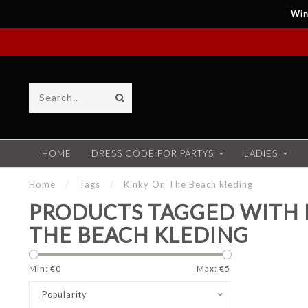
Win
HOME
DRESS CODE FOR PARTYS
LADIES
Home
/
Tags
/
Kinky On The Beach kleding
PRODUCTS TAGGED WITH 
THE BEACH KLEDING
Min: €
0
Max: €
5
Popularity