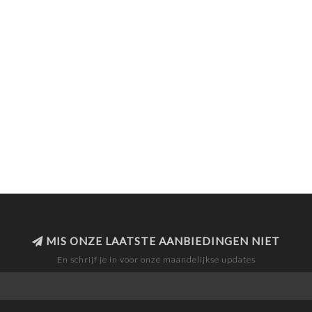
MIS ONZE LAATSTE AANBIEDINGEN NIET
En schrijf je in voor onze maandelijkse updates