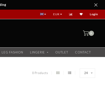
ding
EUR
Login
0
LEG FASHION
LINGERIE
OUTLET
CONTACT
0 Products
24