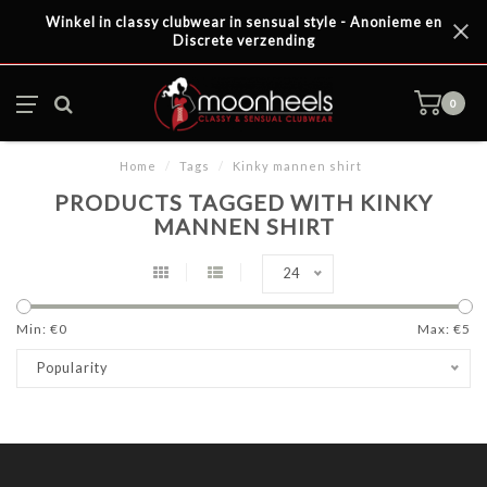
Winkel in classy clubwear in sensual style - Anonieme en
Discrete verzending
0
Home
/
Tags
/
Kinky mannen shirt
PRODUCTS TAGGED WITH KINKY
MANNEN SHIRT
24
Min: €
0
Max: €
5
Popularity