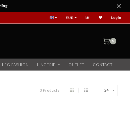
ding
EUR
Login
0
LEG FASHION
LINGERIE
OUTLET
CONTACT
0 Products
24