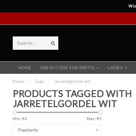
Win
HOME
DRESS CODE FOR PARTYS
LADIES
Home
/
Tags
/
jarretelgordel wit
PRODUCTS TAGGED WITH
JARRETELGORDEL WIT
Min: €
0
Max: €
5
Popularity