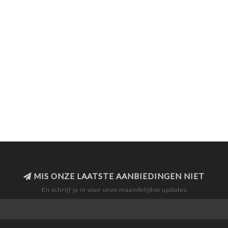
MIS ONZE LAATSTE AANBIEDINGEN NIET
En schrijf je in voor onze maandelijkse updates