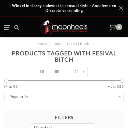
Winkel in classy clubwear in sensual style - Anonieme en
Discrete verzending
0
Home
/
Tags
/
fesival Bitch
PRODUCTS TAGGED WITH FESIVAL
BITCH
24
Min: €
0
Max: €
80
Popularity
FILTERS
Materiaal