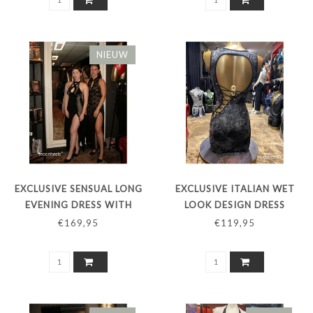
NIEUW
EXCLUSIVE SENSUAL LONG
EXCLUSIVE ITALIAN WET
EVENING DRESS WITH
LOOK DESIGN DRESS
LOW-BACK
"TATUAGGIO" - COPY -
€169,95
€119,95
COPY - COPY