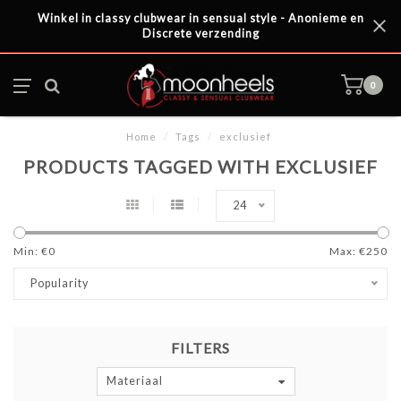
Winkel in classy clubwear in sensual style - Anonieme en
Discrete verzending
0
Home
/
Tags
/
exclusief
PRODUCTS TAGGED WITH EXCLUSIEF
24
Min: €
0
Max: €
250
Popularity
FILTERS
Materiaal