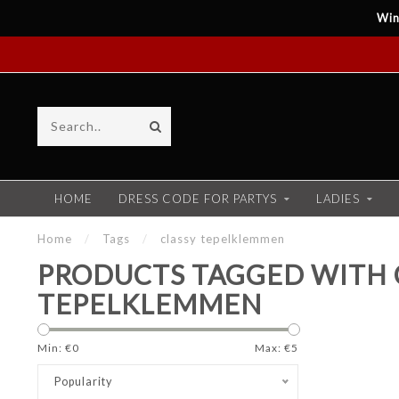
Win
HOME
DRESS CODE FOR PARTYS
LADIES
Home
/
Tags
/
classy tepelklemmen
PRODUCTS TAGGED WITH 
TEPELKLEMMEN
Min: €
0
Max: €
5
Popularity