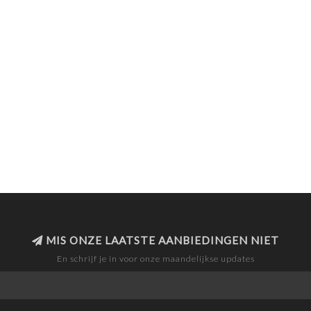
MIS ONZE LAATSTE AANBIEDINGEN NIET
En schrijf je in voor onze maandelijkse updates