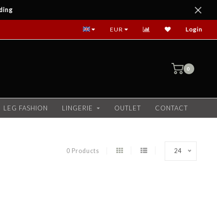
ding
EUR
Login
0
LEG FASHION
LINGERIE
OUTLET
CONTACT
0 Products
24