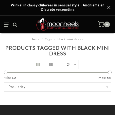
Winkel in classy clubwear in sensual style - Anonieme en
Discrete verzending
0
Home
/
Tags
/
black mini dress
PRODUCTS TAGGED WITH BLACK MINI
DRESS
24
Min: €
0
Max: €
5
Popularity