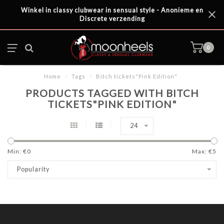
Winkel in classy clubwear in sensual style - Anonieme en
Discrete verzending
0
Home
/
Tags
/
Bitch tickets"Pink Edition"
PRODUCTS TAGGED WITH BITCH
TICKETS"PINK EDITION"
24
Min: €
0
Max: €
5
Popularity