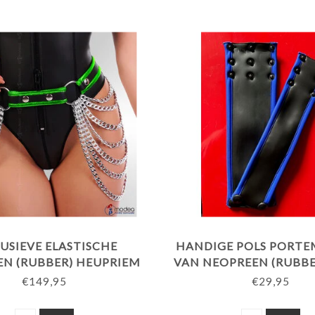
USIEVE ELASTISCHE
HANDIGE POLS PORT
N (RUBBER) HEUPRIEM
VAN NEOPREEN (RUBBE
ET KETTINGEN -
LINE"
€149,95
€29,95
ECTIVEGROENE BIES