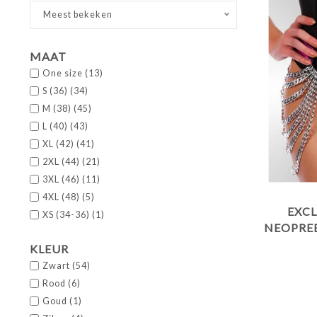
Meest bekeken
MAAT
One size
(13)
S (36)
(34)
M (38)
(45)
L (40)
(43)
XL (42)
(41)
2XL (44)
(21)
3XL (46)
(11)
4XL (48)
(5)
EXCL
XS (34-36)
(1)
NEOPREE
MET KE
KLEUR
Zwart
(54)
Rood
(6)
Goud
(1)