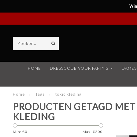
Win
HOME
DRESSCODE VOOR PARTY'S
DAMES
Home
/
Tags
/
toxic kleding
PRODUCTEN GETAGD MET 
KLEDING
Min: €
0
Max: €
200