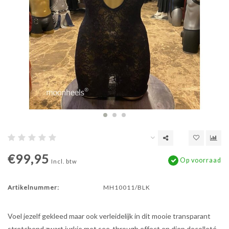
€99,95
Op voorraad
Incl. btw
Artikelnummer:
MH10011/BLK
Voel jezelf gekleed maar ook verleidelijk in dit mooie transparant
stretchend zwart jurkje met see-through effect en diep decolleté