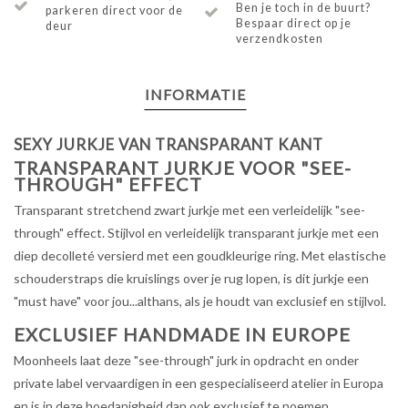
Ben je toch in de buurt?
parkeren direct voor de
Bespaar direct op je
deur
verzendkosten
INFORMATIE
SEXY JURKJE VAN TRANSPARANT KANT
TRANSPARANT JURKJE VOOR "SEE-
THROUGH" EFFECT
Transparant stretchend zwart jurkje met een verleidelijk "see-
through" effect. Stijlvol en verleidelijk transparant jurkje met een
diep decolleté versierd met een goudkleurige ring. Met elastische
schouderstraps die kruislings over je rug lopen, is dit jurkje een
"must have" voor jou...althans, als je houdt van exclusief en stijlvol.
EXCLUSIEF HANDMADE IN EUROPE
Moonheels laat deze "see-through" jurk in opdracht en onder
private label vervaardigen in een gespecialiseerd atelier in Europa
en is in deze hoedanigheid dan ook exclusief te noemen.