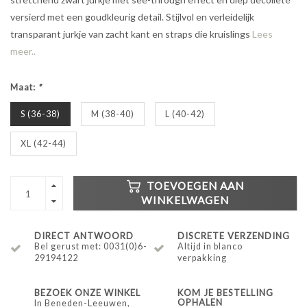
versierd met een goudkleurig detail. Stijlvol en verleidelijk
transparant jurkje van zacht kant en straps die kruislings
Lees
meer..
Maat:
*
S (36-38)
M (38-40)
L (40-42)
XL (42-44)
TOEVOEGEN AAN
WINKELWAGEN
DIRECT ANTWOORD
DISCRETE VERZENDING
Bel gerust met: 0031(0)6-
Altijd in blanco
29194122
verpakking
BEZOEK ONZE WINKEL
KOM JE BESTELLING
OPHALEN
In Beneden-Leeuwen,