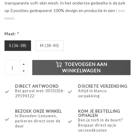
transparante soft-skin mesh. In het onderste gedeelte is de jurk
op 3 posities gedrapeerd. 100% design en productie in een
Lees
meer..
Maat:
*
S (36-38)
M (38-40)
TOEVOEGEN AAN
WINKELWAGEN
DIRECT ANTWOORD
DISCRETE VERZENDING
Bel gerust met: 0031(0)6-
Altijd in blanco
29194122
verpakking
BEZOEK ONZE WINKEL
KOM JE BESTELLING
OPHALEN
In Beneden-Leeuwen,
Ben je toch in de buurt?
parkeren direct voor de
Bespaar direct op je
deur
verzendkosten