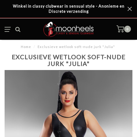
Winkel in classy clubwear in sensual style - Anonieme en
Discrete verzending
0
Home
/
Exclusieve wetlook soft-nude jurk "Julia"
EXCLUSIEVE WETLOOK SOFT-NUDE
JURK "JULIA"