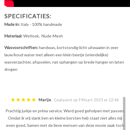
SPECIFICATIES:
Made in:
Italy - 100% handmade
Materiaal:
Wetlook, Nude-Mesh
Wasvoorschriften:
handwas, kortstondig licht uitwaaien in zeer
lauw/koud water met alleen een klein beetje (vriendelijke)
wasverzachter, afspoelen, nat ophangen op brede hanger en laten
drogen
Marije
Geplaatst op 9 Maart 2023 at 22:46
Prachtig jurkje en prima service. Werd goed geholpen met passen.
Omdat ik vrij slank ben en kleine borsten heb staat niet alles mij
even goed. Samen met de lieve mensen van deze mooie zaak toch