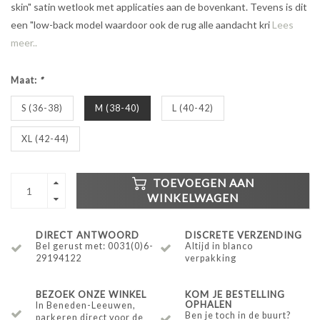
skin" satin wetlook met applicaties aan de bovenkant. Tevens is dit
een "low-back model waardoor ook de rug alle aandacht kri
Lees
meer..
Maat:
*
S (36-38)
M (38-40)
L (40-42)
XL (42-44)
TOEVOEGEN AAN
WINKELWAGEN
DIRECT ANTWOORD
DISCRETE VERZENDING
Bel gerust met: 0031(0)6-
Altijd in blanco
29194122
verpakking
BEZOEK ONZE WINKEL
KOM JE BESTELLING
OPHALEN
In Beneden-Leeuwen,
Ben je toch in de buurt?
parkeren direct voor de