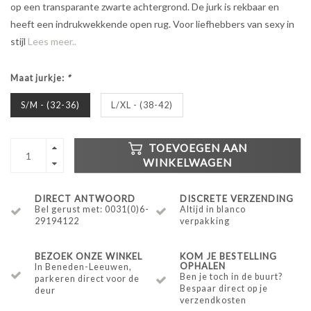
op een transparante zwarte achtergrond. De jurk is rekbaar en
heeft een indrukwekkende open rug. Voor liefhebbers van sexy in
stijl
Lees meer..
Maat jurkje:
*
S/M - (32-36)
L/XL - (38-42)
TOEVOEGEN AAN
WINKELWAGEN
DIRECT ANTWOORD
DISCRETE VERZENDING
Bel gerust met: 0031(0)6-
Altijd in blanco
29194122
verpakking
BEZOEK ONZE WINKEL
KOM JE BESTELLING
OPHALEN
In Beneden-Leeuwen,
Ben je toch in de buurt?
parkeren direct voor de
Bespaar direct op je
deur
verzendkosten