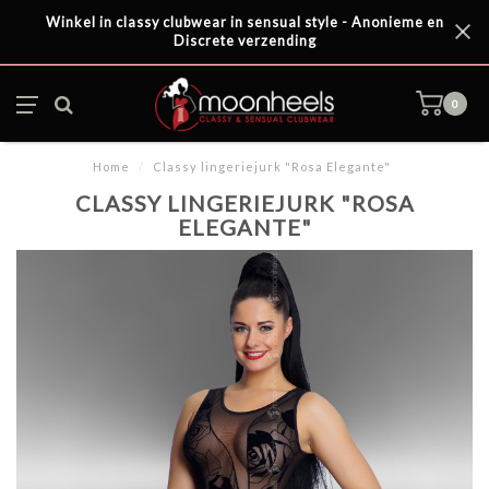
Winkel in classy clubwear in sensual style - Anonieme en
Discrete verzending
0
Home
/
Classy lingeriejurk "Rosa Elegante"
CLASSY LINGERIEJURK "ROSA
ELEGANTE"