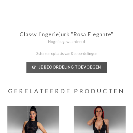
Classy lingeriejurk "Rosa Elegante"
Nog niet gewaardeerd
0 sterren op basis van 0 beoordelingen
JE BEOORDELING TOEVOEGEN
GERELATEERDE PRODUCTEN