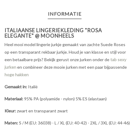
INFORMATIE
ITALIAANSE LINGERIEKLEDING "ROSA
ELEGANTE" @ MOONHEELS
Heel mooi model lingerie jurkje gemaakt van zachte Suede Roses
op een transparant rekbaar jurkje. Houd je van klasse en stijl voor
een betaalbare prijs? Bekijk gerust onze jurken onder de
tab sexy
jurken
en combineer deze mooie jurken met een paar bijpassende
hoge hakken
Gemaakt in:
Italië
Materiaal:
95% PA (polyamide - nylon) 5% ES (elastaan)
Kleur:
zwart en transparant zwart
Maten:
S / M (EU: 36038) - L / XL (EU: 40-42) - 2XL / 3XL (EU: 44-46)