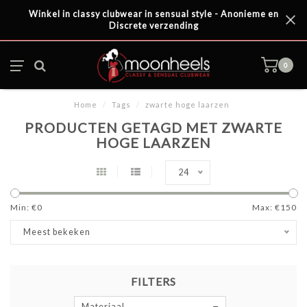
Winkel in classy clubwear in sensual style - Anonieme en
Discrete verzending
0
Home
/
Tags
/
zwarte hoge laarzen
PRODUCTEN GETAGD MET ZWARTE
HOGE LAARZEN
24
Min: €
0
Max: €
150
Meest bekeken
FILTERS
Materiaal