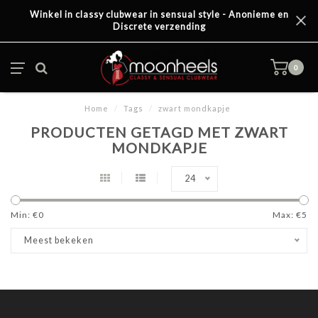
Winkel in classy clubwear in sensual style - Anonieme en
Discrete verzending
0
Home
/
Tags
/
zwart mondkapje
PRODUCTEN GETAGD MET ZWART
MONDKAPJE
24
Min: €
0
Max: €
5
Meest bekeken