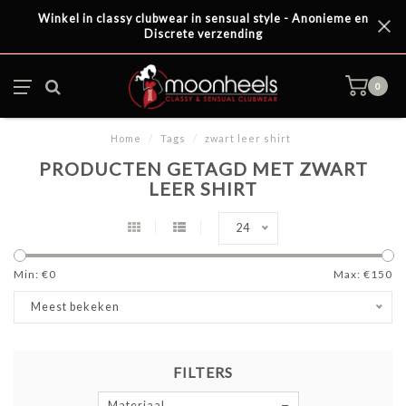
Winkel in classy clubwear in sensual style - Anonieme en
Discrete verzending
0
Home
/
Tags
/
zwart leer shirt
PRODUCTEN GETAGD MET ZWART
LEER SHIRT
24
Min: €
0
Max: €
150
Meest bekeken
FILTERS
Materiaal