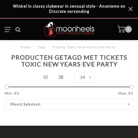
Winkel in classy clubwear in sensual style - Anonieme en
Discrete verzending
0
Home
/
Tags
/
tickets Toxic New Years Eve Party
PRODUCTEN GETAGD MET TICKETS
TOXIC NEW YEARS EVE PARTY
24
Min: €
0
Max: €
5
Meest bekeken