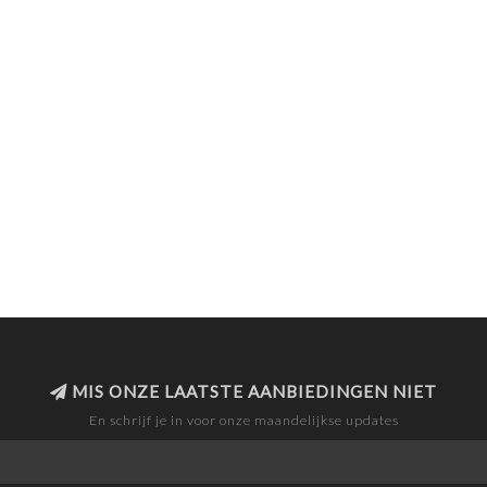
MIS ONZE LAATSTE AANBIEDINGEN NIET
En schrijf je in voor onze maandelijkse updates