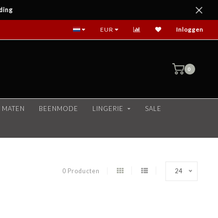
ding
EUR
Inloggen
0
 MATEN
BEENMODE
LINGERIE
SALE
0 Producten
24