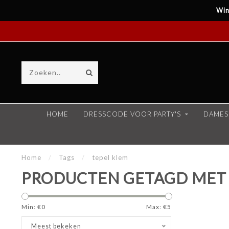
Win
HOME
DRESSCODE VOOR PARTY'S
DAMES
Home
/
Tags
/
tepel klem
PRODUCTEN GETAGD MET 
Min: €
0
Max: €
5
Meest bekeken