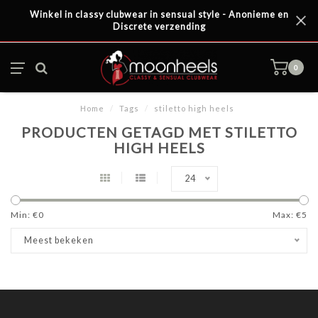
Winkel in classy clubwear in sensual style - Anonieme en
Discrete verzending
0
Home
/
Tags
/
stiletto high heels
PRODUCTEN GETAGD MET STILETTO
HIGH HEELS
24
Min: €
0
Max: €
5
Meest bekeken