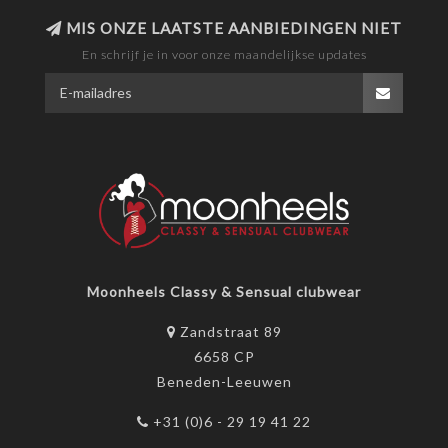
MIS ONZE LAATSTE AANBIEDINGEN NIET
En schrijf je in voor onze maandelijkse updates
Moonheels Classy & Sensual clubwear
Zandstraat 89
6658 CP
Beneden-Leeuwen
+31 (0)6 - 29 19 41 22