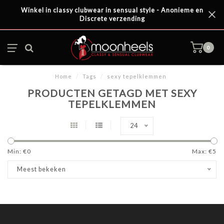
Winkel in classy clubwear in sensual style - Anonieme en
Discrete verzending
0
Home
/
Tags
/
sexy tepelklemmen
PRODUCTEN GETAGD MET SEXY
TEPELKLEMMEN
24
Min: €
0
Max: €
5
Meest bekeken