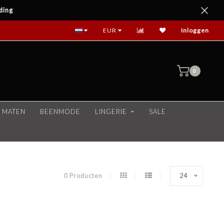
ding
EUR
Inloggen
0
 MATEN
BEENMODE
LINGERIE
SALE
0 Producten
24