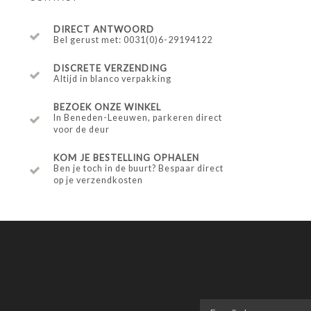
DIRECT ANTWOORD
Bel gerust met: 0031(0)6-29194122
DISCRETE VERZENDING
Altijd in blanco verpakking
BEZOEK ONZE WINKEL
In Beneden-Leeuwen, parkeren direct
voor de deur
KOM JE BESTELLING OPHALEN
Ben je toch in de buurt? Bespaar direct
op je verzendkosten