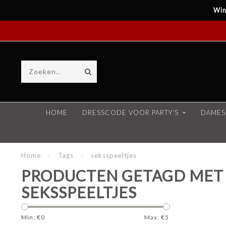
Win
HOME
DRESSCODE VOOR PARTY'S
DAMES
Home
/
Tags
/
seksspeeltjes
PRODUCTEN GETAGD MET
SEKSSPEELTJES
Min: €
0
Max: €
5