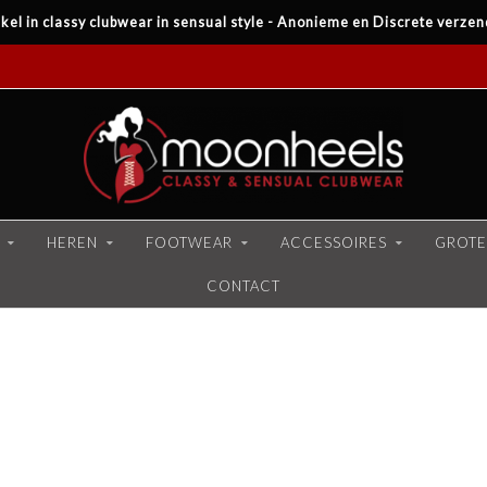
kel in classy clubwear in sensual style - Anonieme en Discrete verzen
HEREN
FOOTWEAR
ACCESSOIRES
GROTE
CONTACT