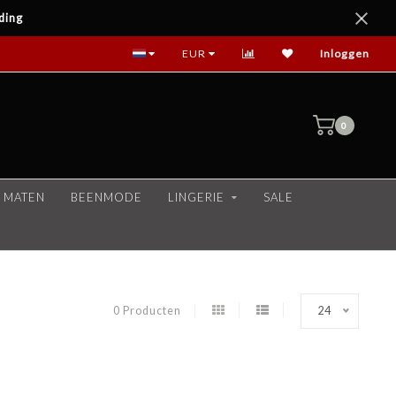
ding
EUR
Inloggen
0
 MATEN
BEENMODE
LINGERIE
SALE
0 Producten
24