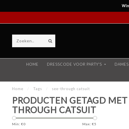
Win
HOME
DRESSCODE VOOR PARTY'S
DAMES
Home
/
Tags
/
see-through catsuit
PRODUCTEN GETAGD MET 
THROUGH CATSUIT
Min: €
0
Max: €
5