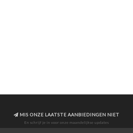
MIS ONZE LAATSTE AANBIEDINGEN NIET
En schrijf je in voor onze maandelijkse updates