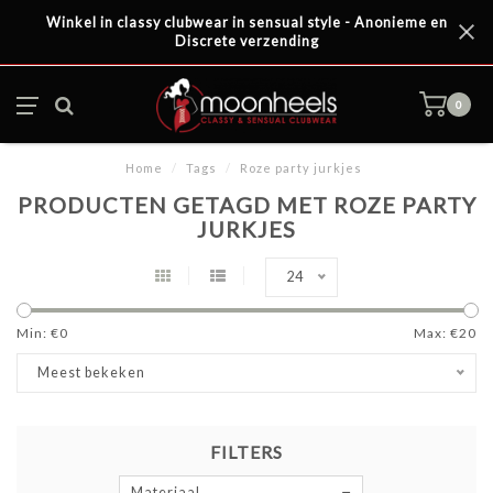
Winkel in classy clubwear in sensual style - Anonieme en
Discrete verzending
0
Home
/
Tags
/
Roze party jurkjes
PRODUCTEN GETAGD MET ROZE PARTY
JURKJES
24
Min: €
0
Max: €
20
Meest bekeken
FILTERS
Materiaal