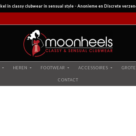
kel in classy clubwear in sensual style - Anonieme en Discrete verzen
HEREN
FOOTWEAR
ACCESSOIRES
GROTE
CONTACT