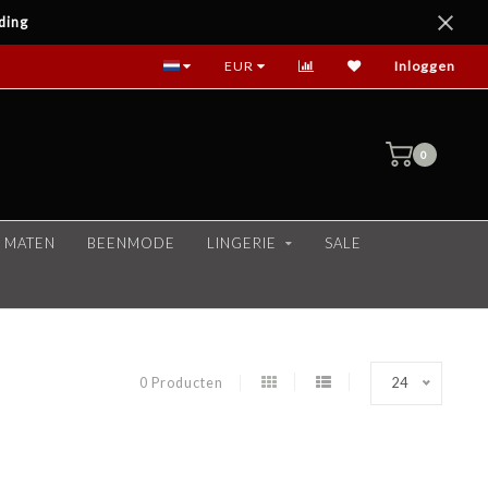
ding
EUR
Inloggen
0
 MATEN
BEENMODE
LINGERIE
SALE
0 Producten
24