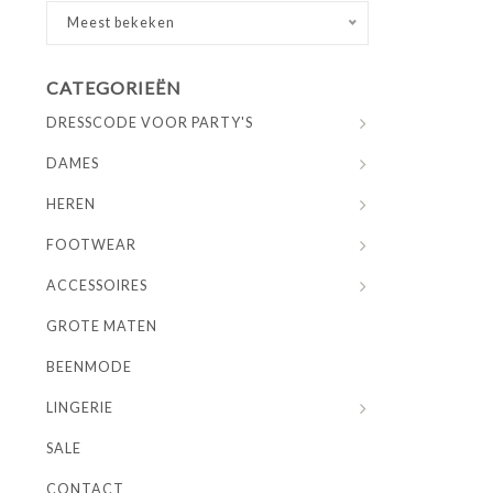
Meest bekeken
CATEGORIEËN
DRESSCODE VOOR PARTY'S
DAMES
HEREN
FOOTWEAR
ACCESSOIRES
GROTE MATEN
BEENMODE
LINGERIE
SALE
CONTACT