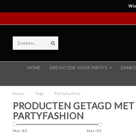
Win
HOME
DRESSCODE VOOR PARTY'S
DAMES
Home
/
Tags
/
Partyfashion
PRODUCTEN GETAGD MET
PARTYFASHION
Min: €
0
Max: €
5