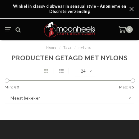
Winkel in classy clubwear in sensual style - Anonieme en
Discrete verzending
0
Home
/
Tags
/
nylons
PRODUCTEN GETAGD MET NYLONS
24
Min: €
0
Max: €
5
Meest bekeken