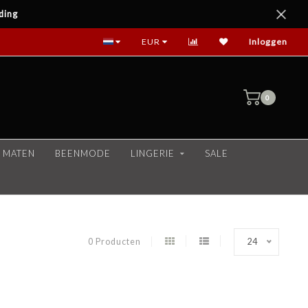
ding
EUR
Inloggen
0
 MATEN
BEENMODE
LINGERIE
SALE
0 Producten
24