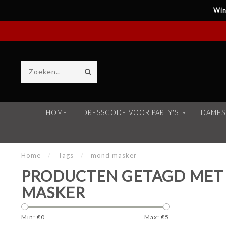
Win
HOME
DRESSCODE VOOR PARTY'S
DAMES
Home
/
Tags
/
mond masker
PRODUCTEN GETAGD ME
MASKER
Min: €
0
Max: €
5