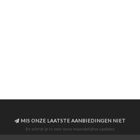
MIS ONZE LAATSTE AANBIEDINGEN NIET
En schrijf je in voor onze maandelijkse updates