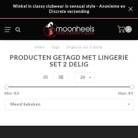
Winkel in classy clubwear in sensual style - Anonieme en
Discrete verzending
0
Home
/
Tags
/
lingerie set 2 delig
PRODUCTEN GETAGD MET LINGERIE
SET 2 DELIG
24
Min: €
0
Max: €
5
Meest bekeken