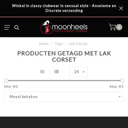
Winkel in classy clubwear in sensual style - Anonieme en
Discrete verzending
0
Home
/
Tags
/
Lak Corset
PRODUCTEN GETAGD MET LAK
CORSET
24
Min: €
0
Max: €
5
Meest bekeken