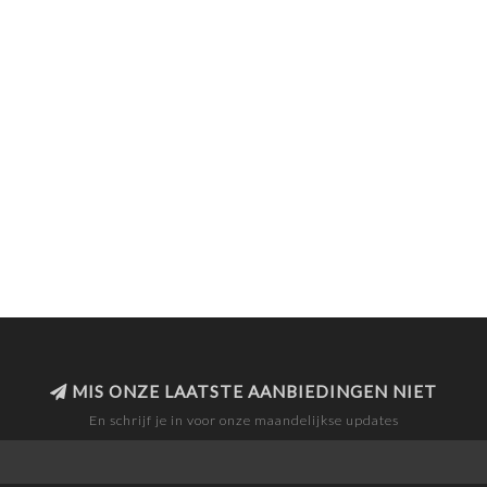
MIS ONZE LAATSTE AANBIEDINGEN NIET
En schrijf je in voor onze maandelijkse updates