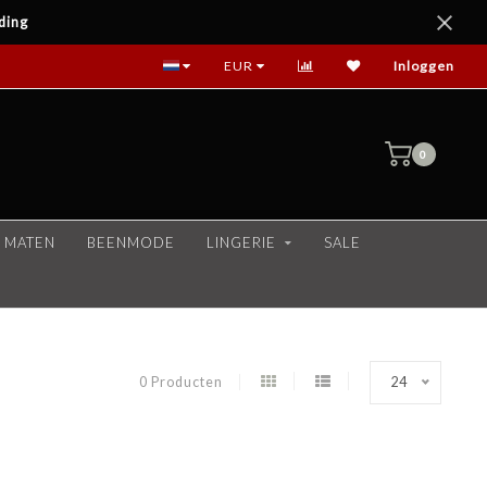
ding
EUR
Inloggen
0
 MATEN
BEENMODE
LINGERIE
SALE
0 Producten
24