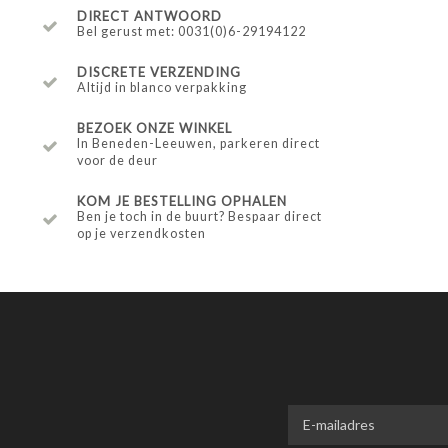
DIRECT ANTWOORD
Bel gerust met: 0031(0)6-29194122
DISCRETE VERZENDING
Altijd in blanco verpakking
BEZOEK ONZE WINKEL
In Beneden-Leeuwen, parkeren direct
voor de deur
KOM JE BESTELLING OPHALEN
Ben je toch in de buurt? Bespaar direct
op je verzendkosten