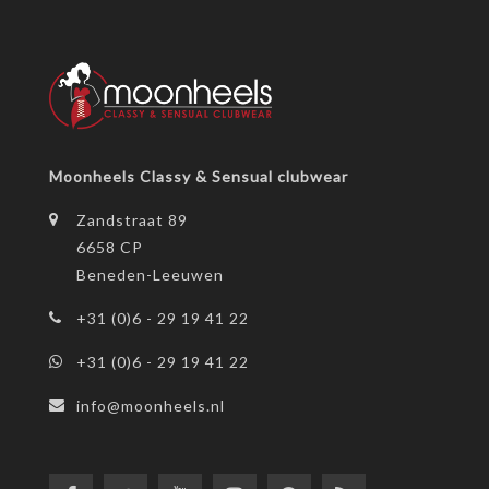
Moonheels Classy & Sensual clubwear
Zandstraat 89
6658 CP
Beneden-Leeuwen
+31 (0)6 - 29 19 41 22
+31 (0)6 - 29 19 41 22
info@moonheels.nl