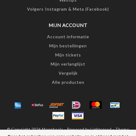
Volgers Instagram & Meta (Facebook)
MIJN ACCOUNT
Account informatie
Mijn bestellingen
Mijn tickets
Mijn verlanglijst
Vergelijk
Alle producten
© Copyright 2026 Moonheels - Powered by
Lightspeed
- Theme