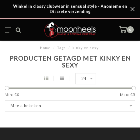
Winkel in classy clubwear in sensual style - Anonieme en
Discrete verzending
0
Home
/
Tags
/
kinky en sexy
PRODUCTEN GETAGD MET KINKY EN
SEXY
24
Min: €
0
Max: €
5
Meest bekeken