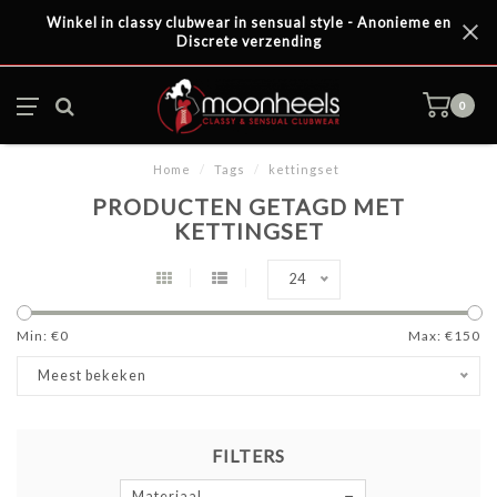
Winkel in classy clubwear in sensual style - Anonieme en
Discrete verzending
0
Home
/
Tags
/
kettingset
PRODUCTEN GETAGD MET
KETTINGSET
24
Min: €
0
Max: €
150
Meest bekeken
FILTERS
Materiaal