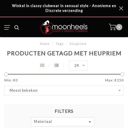
Winkel in classy clubwear in sensual style - Anonieme en
Discrete verzending
0
Home
/
Tags
/
heupriem
PRODUCTEN GETAGD MET HEUPRIEM
24
Min: €
0
Max: €
150
Meest bekeken
FILTERS
Materiaal