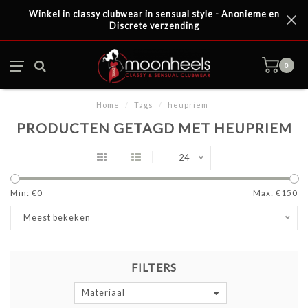
Winkel in classy clubwear in sensual style - Anonieme en
Discrete verzending
0
Home
/
Tags
/
heupriem
PRODUCTEN GETAGD MET HEUPRIEM
24
Min: €
0
Max: €
150
Meest bekeken
FILTERS
Materiaal