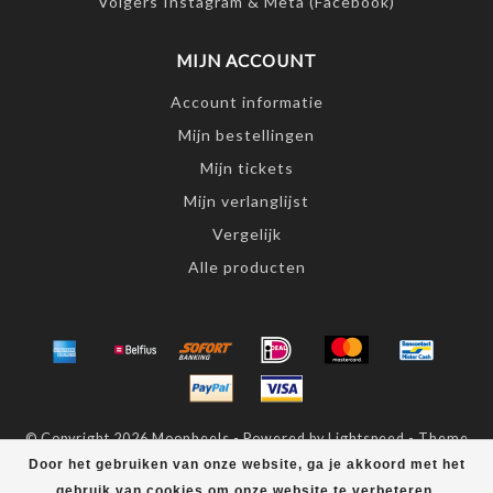
Volgers Instagram & Meta (Facebook)
MIJN ACCOUNT
Account informatie
Mijn bestellingen
Mijn tickets
Mijn verlanglijst
Vergelijk
Alle producten
© Copyright 2026 Moonheels - Powered by
Lightspeed
- Theme
by
Dyvelopment
Door het gebruiken van onze website, ga je akkoord met het
gebruik van cookies om onze website te verbeteren.