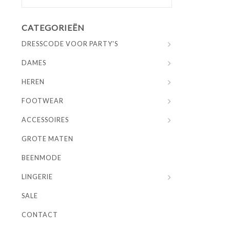
CATEGORIEËN
DRESSCODE VOOR PARTY'S
DAMES
HEREN
FOOTWEAR
ACCESSOIRES
GROTE MATEN
BEENMODE
LINGERIE
SALE
CONTACT