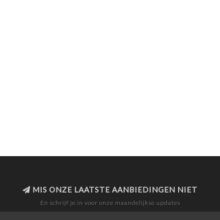
MIS ONZE LAATSTE AANBIEDINGEN NIET
En schrijf je in voor onze maandelijkse updates