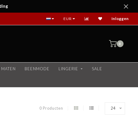
ding
EUR
Inloggen
0
 MATEN
BEENMODE
LINGERIE
SALE
0 Producten
24