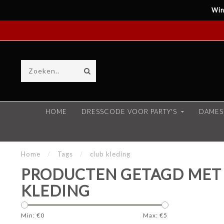
Win
HOME
DRESSCODE VOOR PARTY'S
DAMES
Home
/
Tags
/
club kleding
PRODUCTEN GETAGD MET
KLEDING
Min: €
0
Max: €
5